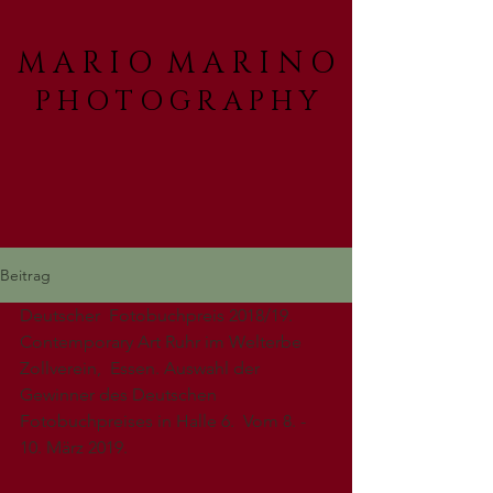
M A R I O M A R I N O
P H O T O G R A P H Y
Beitrag
Deutscher  Fotobuchpreis 2018/19. 
Contemporary Art Ruhr im Welterbe 
Zollverein,  Essen. Auswahl der 
Gewinner des Deutschen 
Fotobuchpreises in Halle 6.  Vom 8. - 
10. März 2019.