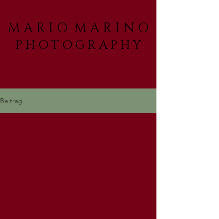
M A R I O M A R I N O
P H O T O G R A P H Y
Beitrag