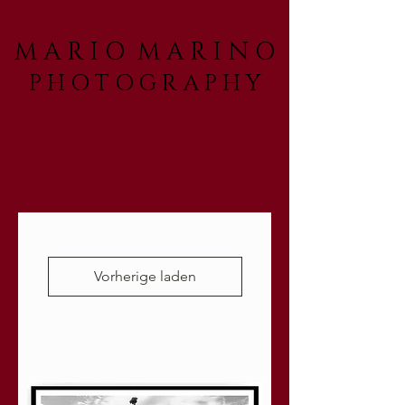
M A R I O M A R I N O
P H O T O G R A P H Y
Vorherige laden