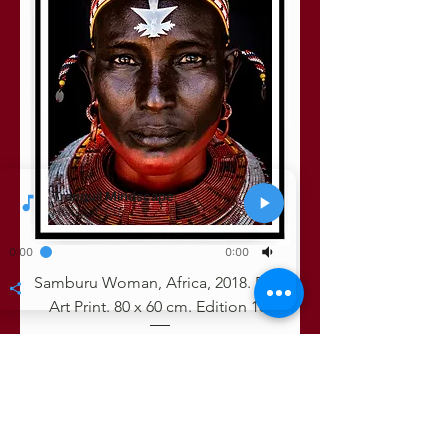
Samburu Woman, Africa, 2018. Fine
Art Print. 80 x 60 cm. Edition 10.
Preis
2.800,00 €