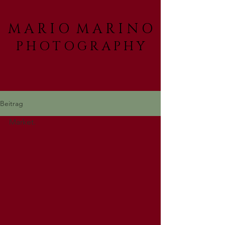
M A R I O M A R I N O
P H O T O G R A P H Y
Beitrag
Market.