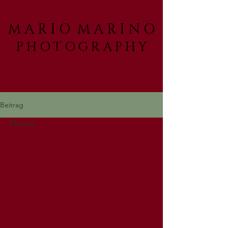
M A R I O M A R I N O
P H O T O G R A P H Y
Beitrag
Market.