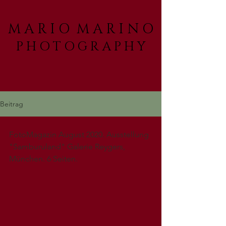
M A R I O M A R I N O
P H O T O G R A P H Y
Beitrag
FotoMagazin August 2020. Ausstellung 
"Samburuland" Galerie Reygers, 
München. 6 Seiten.