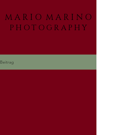
M A R I O M A R I N O
P H O T O G R A P H Y
Beitrag